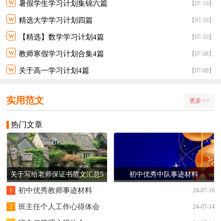
w
暑假学生学习计划集锦六篇
【07-10】
w
精选大学学习计划四篇
【07-10】
w
【精选】数学学习计划4篇
【07-10】
w
教师寒假学习计划合集4篇
【07-08】
w
关于高一学习计划4篇
【07-08】
实用范文
更多 >>
热门文章
关于写给老师保证书范文汇总5
初中优秀中队事迹材料
篇
初中优秀教师事迹材料
1
24-07-16
班主任个人工作心得体会
2
24-07-14