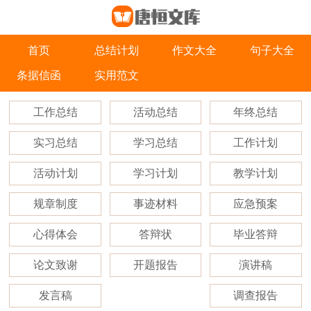
首页
总结计划
作文大全
句子大全
条据信函
实用范文
工作总结
活动总结
年终总结
实习总结
学习总结
工作计划
活动计划
学习计划
教学计划
规章制度
事迹材料
应急预案
心得体会
答辩状
毕业答辩
论文致谢
开题报告
演讲稿
发言稿
调查报告