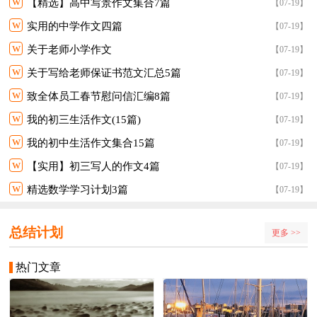
w
【精选】高中写景作文集合7篇
【07-19】
w
实用的中学作文四篇
【07-19】
w
关于老师小学作文
【07-19】
w
关于写给老师保证书范文汇总5篇
【07-19】
w
致全体员工春节慰问信汇编8篇
【07-19】
w
我的初三生活作文(15篇)
【07-19】
w
我的初中生活作文集合15篇
【07-19】
w
【实用】初三写人的作文4篇
【07-19】
w
精选数学学习计划3篇
【07-19】
总结计划
更多 >>
热门文章