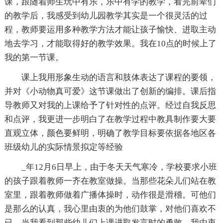
课，跟随着师生玩中有乐，乐中有学的教学，看完前辈们
的教学后，我感受到幼儿园教学其实是一个很灵活的过
程，教师要运用多种教学方法才能让孩子愉快、进取主动
地去学习，才能取得好的教学效果。我在10点的时候上了
我的第一节课。
课上我用形象生动的语言和肢体表达了课程的要领，
并对《小动物真可爱》这节课做出了创新的编排。课后指
导教师又对我的上课给予了针对性的点评。经过自我反思
和点评，我更进一步明白了在教学过程中教具制作要大要
直观立体，颜色要鲜明，明确了教学目标要依据各地区各
班级幼儿的实际情景拟定等经验
_年12月6日早上，由于冬天天气寒冷，学校要求小班
的孩子跟着教师一齐在教室做操。当那些花朵儿们站在教
室里，跟着教师做着广播体操时，动作很是滑稽。可他们
是那么的认真，我心里由衷的为他们鼓掌，对他们喜欢不
已。当我看到那些幼儿们上课进取发言时的勇敢，我由衷