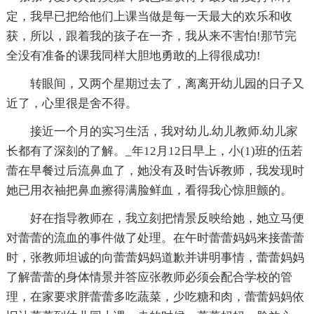
定，我早已把给他们上课当做是每一天最大的欢乐和收
获，所以，跟着我的孩子在一齐，我从来不害怕!那节完
全没有准备的课我同样大胆地勇敢的上得很成功!
转眼间，又两个星期过去了，离离开幼儿园的日子又
近了，心里很是舍不得。
接近一个月的实习生活，我对幼儿.幼儿教师.幼儿家
长都有了深刻的了解。_年12月12日早上，小(1)班的伍若
蕾在早餐过后流鼻血了，她没有及时告诉教师，我发现时
她已用衣袖把鼻血擦得满脸鲜血，看得我心惊胆颤的。
好在指导教师在，我立刻把情景反映给她，她立马便
对蕾蕾的流血的事件做了处理。在午时蕾蕾妈妈来接蕾蕾
时，张教师坦诚的向蕾蕾妈妈道歉并讲明事情，蕾蕾妈妈
了解蕾蕾的身体情景并答应张教师必须会配合学校的管
理，在家要求胖蕾蕾多吃蔬菜，少吃糖和肉，蕾蕾妈妈依