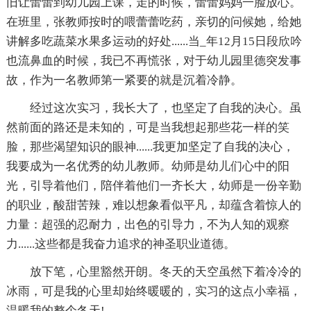
旧让蕾蕾到幼儿园上课，走的时候，蕾蕾妈妈一脸放心。
在班里，张教师按时的喂蕾蕾吃药，亲切的问候她，给她
讲解多吃蔬菜水果多运动的好处......当_年12月15日段欣吟
也流鼻血的时候，我已不再慌张，对于幼儿园里德突发事
故，作为一名教师第一紧要的就是沉着冷静。
经过这次实习，我长大了，也坚定了自我的决心。虽
然前面的路还是未知的，可是当我想起那些花一样的笑
脸，那些渴望知识的眼神......我更加坚定了自我的决心，
我要成为一名优秀的幼儿教师。幼师是幼儿们心中的阳
光，引导着他们，陪伴着他们一齐长大，幼师是一份辛勤
的职业，酸甜苦辣，难以想象看似平凡，却蕴含着惊人的
力量：超强的忍耐力，出色的引导力，不为人知的观察
力......这些都是我奋力追求的神圣职业道德。
放下笔，心里豁然开朗。冬天的天空虽然下着冷冷的
冰雨，可是我的心里却始终暖暖的，实习的这点小幸福，
温暖我的整个冬天!