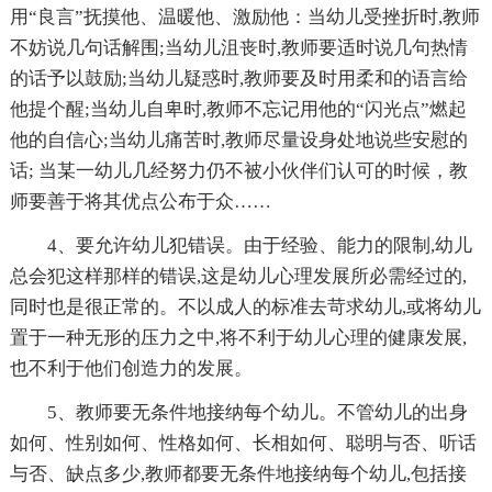
用“良言”抚摸他、温暖他、激励他：当幼儿受挫折时,教师
不妨说几句话解围;当幼儿沮丧时,教师要适时说几句热情
的话予以鼓励;当幼儿疑惑时,教师要及时用柔和的语言给
他提个醒;当幼儿自卑时,教师不忘记用他的“闪光点”燃起
他的自信心;当幼儿痛苦时,教师尽量设身处地说些安慰的
话; 当某一幼儿几经努力仍不被小伙伴们认可的时候，教
师要善于将其优点公布于众……
4、要允许幼儿犯错误。由于经验、能力的限制,幼儿
总会犯这样那样的错误,这是幼儿心理发展所必需经过的,
同时也是很正常的。不以成人的标准去苛求幼儿,或将幼儿
置于一种无形的压力之中,将不利于幼儿心理的健康发展,
也不利于他们创造力的发展。
5、教师要无条件地接纳每个幼儿。不管幼儿的出身
如何、性别如何、性格如何、长相如何、聪明与否、听话
与否、缺点多少,教师都要无条件地接纳每个幼儿,包括接