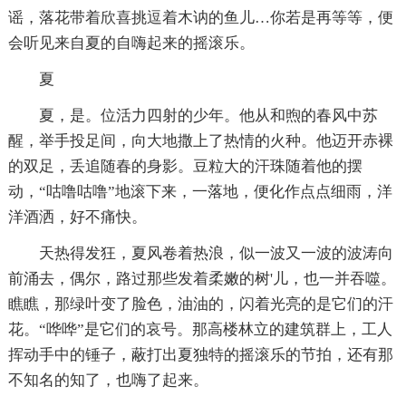
谣，落花带着欣喜挑逗着木讷的鱼儿…你若是再等等，便
会听见来自夏的自嗨起来的摇滚乐。
夏
夏，是。位活力四射的少年。他从和煦的春风中苏
醒，举手投足间，向大地撒上了热情的火种。他迈开赤裸
的双足，丢追随春的身影。豆粒大的汗珠随着他的摆
动，“咕噜咕噜”地滚下来，一落地，便化作点点细雨，洋
洋酒洒，好不痛快。
天热得发狂，夏风卷着热浪，似一波又一波的波涛向
前涌去，偶尔，路过那些发着柔嫩的树'儿，也一并吞噬。
瞧瞧，那绿叶变了脸色，油油的，闪着光亮的是它们的汗
花。“哗哗”是它们的哀号。那高楼林立的建筑群上，工人
挥动手中的锤子，蔽打出夏独特的摇滚乐的节拍，还有那
不知名的知了，也嗨了起来。