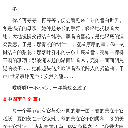
冬
你若再等等，再等等，便会看见来自冬的雪白世界。
冬是温柔的母亲，她仲起修长的手臂，轻轻地抚摸着大
地，大地慢慢变得洁白纯净。飘着的雪花，是她眼底的温
柔爱恋。于是，那青松的'针叶上，凝着厚厚的霜，像一树
树洁白的梨花；那落叶乔木的枝条上裹着雪，宛如一棵棵
玉砌的珊瑚；那波澜未起的湖面结着冰，宛如一面面明晃
晃的镜子……她仰起头低声吟唱着温柔醉人的摇篮曲，干
声1世界寂静无声：安然入睡……
哎呀呀I一不小心，一年就这么过了……
高中四季作文 篇4
每一个季节都有它与众不同的那一面：春的美在于它
活跃，夏的美在于它泼辣，秋的美在它于的柔和，冬的美
在于它纯洁。“杏花春雨江南，骏马秋风塞北。”我爱大自