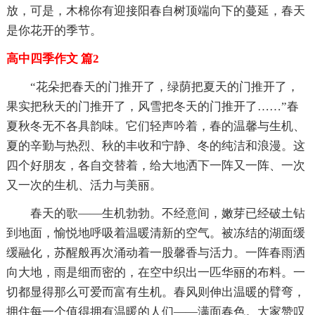
放，可是，木棉你有迎接阳春自树顶端向下的蔓延，春天
是你花开的季节。
高中四季作文 篇2
“花朵把春天的门推开了，绿荫把夏天的门推开了，
果实把秋天的门推开了，风雪把冬天的门推开了……”春
夏秋冬无不各具韵味。它们轻声吟着，春的温馨与生机、
夏的辛勤与热烈、秋的丰收和宁静、冬的纯洁和浪漫。这
四个好朋友，各自交替着，给大地洒下一阵又一阵、一次
又一次的生机、活力与美丽。
春天的歌——生机勃勃。不经意间，嫩芽已经破土钻
到地面，愉悦地呼吸着温暖清新的空气。被冻结的湖面缓
缓融化，苏醒般再次涌动着一股馨香与活力。一阵春雨洒
向大地，雨是细而密的，在空中织出一匹华丽的布料。一
切都显得那么可爱而富有生机。春风则伸出温暖的臂弯，
拥住每一个值得拥有温暖的人们——满面春色。大家赞叹