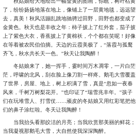
秋姑娘给大地绘出一幅金黄的图画，你瞧，树叶枯黄
了，纷纷扬扬地落在地上，像铺上了一层黄地毯，远远望
去，真美！秋风活蹦乱跳地驰骋过田野，田野也都变成了
金黄色。秋天也是丰收之年：柿子披上了红外套，茄子披
上了紫色大衣，香蕉披上了黄棉袄，个个都在笑呢！好像
在等着被农民伯伯摘。天边的云霞美极了，“落霞与孤鹜
齐飞，秋水共长天一色。”秋天让我陶醉！
冬姑娘来了，她一挥手，霎时间万木凋零，一片白茫
茫，呼啸的北风，刮在脸上像刀割一样疼。鹅毛大雪覆盖
了世界，房屋、地上，树上积满了雪，真是“忽如一夜春
风来，千树万树梨花开。”也印证了“瑞雪兆丰年。”孩子
们在玩堆雪人、打雪仗……顽皮的冬姑娘又用红彩笔把他
们的鼻子涂红啦。冬天让我陶醉！
当我抬头看那皎洁的月亮；当我欣赏那美丽的鲜花；
当我凝视那鹅毛大雪，大自然使我深深陶醉。