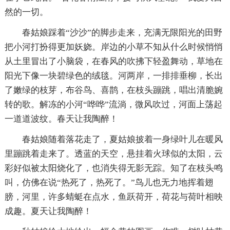
然的一切。
春姑娘踩着“沙沙”的脚步走来，充满无限阳光的田野
把小河打扮得更加妖娆。岸边的小草不知从什么时候悄悄
从土里冒出了小脑袋，在春风的吹拂下轻盈舞动，草地在
阳光下像一块碧绿色的绒毯。河两岸，一排排垂柳，长出
了嫩绿的枝芽，布谷鸟、喜鹊，在枝头蹦跳，唱出清脆婉
转的歌。解冻的小河“哗哗”流淌，微风吹过，河面上荡起
一道道波纹。春天让我陶醉！
春姑娘随着落花走了，夏姑娘披着一身绿叶儿在暖风
里蹦跳着走来了。透蓝的天空，悬挂着火球似的太阳，云
彩好似被太阳烧化了，也消失得无影无踪。知了在枝头鸣
叫，仿佛在说“热死了，热死了。”鸟儿也无力地挥着翅
膀，河里，许多蜻蜓在点水，鱼跃荷开，荷花与荷叶相映
成趣。夏天让我陶醉！