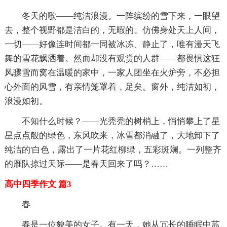
冬天的歌——纯洁浪漫。一阵缤纷的雪下来，一眼望
去，整个视野都是洁白的，无暇的。仿佛身处天上人间，
一切——好像连时间都一同被冰冻、静止了，唯有漫天飞
舞的雪花飘洒着。然而却没有观赏的人群——都畏惧这狂
风骤雪而窝在温暖的家中，一家人团坐在火炉旁，不必担
心外面的风雪，有亲情笼罩着，足矣。窗外，纯洁如初，
浪漫如初。
不知什么时候？——光秃秃的树梢上，悄悄攀上了星
星点点般的绿色，东风吹来，冰雪都消融了，大地卸下了
纯洁的'白色，露出了一片花红柳绿，五彩斑斓。一列整齐
的雁队掠过天际——是春天回来了吗？……
高中四季作文 篇3
春
春是一位貌美的女子。有一天，她从冗长的睡眠中苏