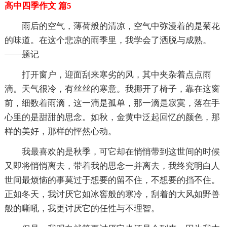
高中四季作文 篇5
雨后的空气，薄荷般的清凉，空气中弥漫着的是菊花
的味道。在这个悲凉的雨季里，我学会了洒脱与成熟。
——题记
打开窗户，迎面刮来寒劣的风，其中夹杂着点点雨
滴。天气很冷，有丝丝的寒意。我挪开了椅子，靠在这窗
前，细数着雨滴，这一滴是孤单，那一滴是寂寞，落在手
心里的是甜甜的思念。如秋，金黄中泛起回忆的颜色，那
样的美好，那样的怦然心动。
我最喜欢的是秋季，可它却在悄悄带到这世间的时候
又即将悄悄离去，带着我的思念一并离去，我终究明白人
世间最烦恼的事莫过于想要的留不住，不想要的挡不住。
正如冬天，我讨厌它如冰窖般的寒冷，刮着的大风如野兽
般的嘶吼，我更讨厌它的任性与不理智。