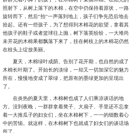
照射下，从树上落下的木棉，在空中仍保持着原状，一路
旋转而下，然后“拍”一声落到地上，孩子们争先恐后地去
拾起。还有一些孩子，为了想得到木棉花的欲望，拿着其
他孩子的鞋子或者篮球往上抛，树下落英纷纷，一大堆尚
未开花的木棉果都飘落下来了，挂在树枝上的木棉花仍然
在枝头上绽放美丽。
夏天，木棉绿叶成荫。告别了花开期，也自然的成了
木棉长叶期了。开始长的淡绿，一却又一切加深它的魅力
所在，慢慢地变成了翠绿，把原有的墨绿更加的呈现出
了。
在炎热的夏天里，木棉树也成了人们乘凉谈话的地
方。没到夜晚，一群群拿着凳子、大扇子、手里还不忘拿
着一大推瓜子的妇女们，坐在木棉树下，一一的细数着心
中的苦恼。就这样，在木棉树下也就成了妇女们的谈话场
所了。