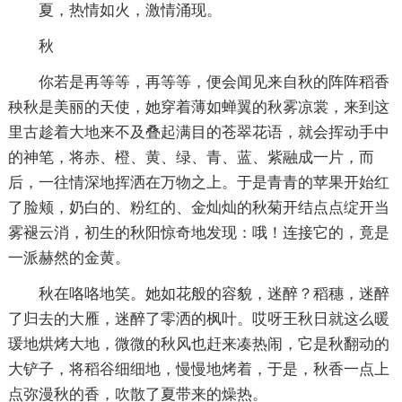
夏，热情如火，激情涌现。
秋
你若是再等等，再等等，便会闻见来自秋的阵阵稻香
秧秋是美丽的天使，她穿着薄如蝉翼的秋雾凉裳，来到这
里古趁着大地来不及叠起满目的苍翠花语，就会挥动手中
的神笔，将赤、橙、黄、绿、青、蓝、紫融成一片，而
后，一往情深地挥洒在万物之上。于是青青的苹果开始红
了脸颊，奶白的、粉红的、金灿灿的秋菊开结点点绽开当
雾褪云消，初生的秋阳惊奇地发现：哦！连接它的，竟是
一派赫然的金黄。
秋在咯咯地笑。她如花般的容貌，迷醉？稻穗，迷醉
了归去的大雁，迷醉了零洒的枫叶。哎呀王秋日就这么暖
瑗地烘烤大地，微微的秋风也赶来凑热闹，它是秋翻动的
大铲子，将稻谷细细地，慢慢地烤着，于是，秋香一点上
点弥漫秋的香，吹散了夏带来的燥热。