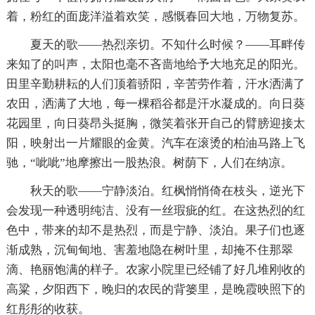
着，粉红的面庞洋溢着欢笑，感慨春回大地，万物复苏。
夏天的歌——热烈亲切。不知什么时候？——耳畔传
来知了的叫声，太阳也毫不吝啬地给予大地充足的阳光。
田里辛勤耕耘的人们顶着骄阳，辛苦劳作着，汗水洒满了
农田，洒满了大地，每一棵稻谷都是汗水凝成的。向日葵
花园里，向日葵昂头挺胸，微笑着张开自己的臂膀迎接太
阳，映射出一片耀眼的金黄。汽车在滚烫的柏油马路上飞
驰，“呲呲”地摩擦出一股热浪。树荫下，人们在纳凉。
秋天的歌——宁静淡泊。红枫悄悄倚在枝头，逆光下
会发现一种透明纯洁、没有一丝瑕疵的红。在这热烈的红
色中，带来的却不是热烈，而是宁静、淡泊。果子们也逐
渐成熟，沉甸甸地、害羞地隐在树叶里，却掩不住那翠
滴、艳丽饱满的样子。农家小院里已经铺了好几堆刚收的
高粱，夕阳西下，晚归的农民的背篓里，是晚霞映照下的
红彤彤的收获。